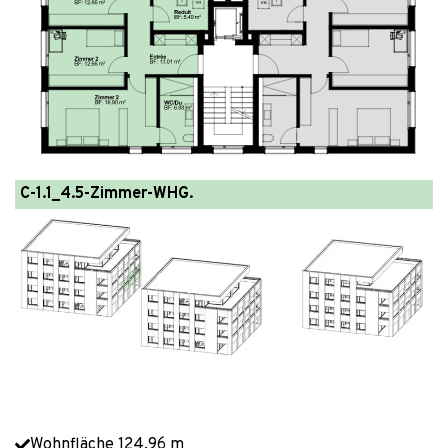
C-1.1_4.5-Zimmer-WHG.
Wohnfläche 124.96 m