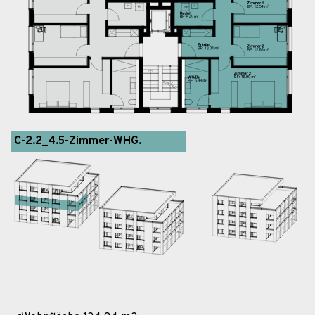
C-2.2_4.5-Zimmer-WHG.