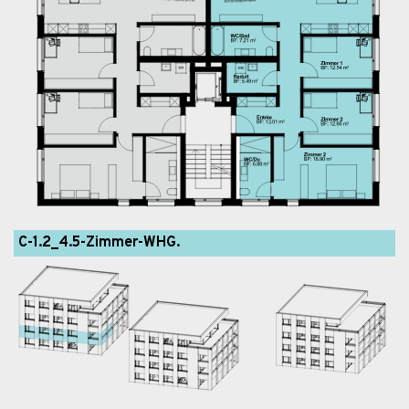
C-1.2_4.5-Zimmer-WHG.